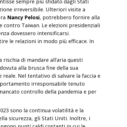
isse sempre più sfidato dagli Stati
ne irreversibile. Ulteriori visite a
era
Nancy Pelosi
, potrebbero fornire alla
 contro Taiwan. Le elezioni presidenziali
nza dovessero intensificarsi.
e le relazioni in modo più efficace. In
 rischia di mandare all’aria questi
dovuta alla brusca fine della sua
reale. Nel tentativo di salvare la faccia e
omportamento irresponsabile tenuto
l mancato controllo della pandemia e per
023 sono la continua volatilità e la
a sicurezza, gli Stati Uniti. Inoltre, i
mangono punti caldi costanti in cui le