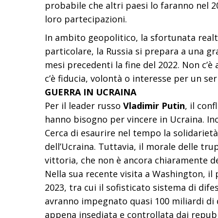
probabile che altri paesi lo faranno nel 20
loro partecipazioni.
In ambito geopolitico, la sfortunata real
particolare, la Russia si prepara a una g
mesi precedenti la fine del 2022. Non c’è
c’è fiducia, volontà o interesse per un se
GUERRA IN UCRAINA
Per il leader russo
Vladimir Putin
, il con
hanno bisogno per vincere in Ucraina. Inol
Cerca di esaurire nel tempo la solidarietà
dell’Ucraina. Tuttavia, il morale delle tru
vittoria, che non è ancora chiaramente de
Nella sua recente visita a Washington, il
2023, tra cui il sofisticato sistema di dife
avranno impegnato quasi 100 miliardi di d
appena insediata e controllata dai repubb