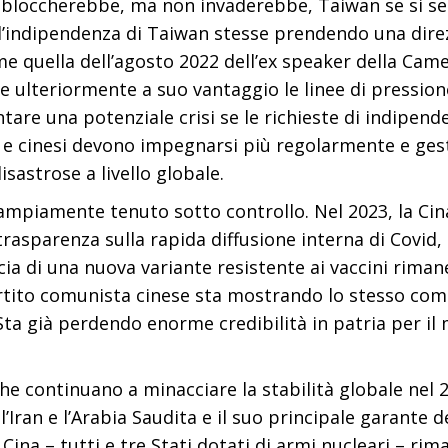
loccherebbe, ma non invaderebbe, Taiwan se si sent
l’indipendenza di Taiwan stesse prendendo una direzio
ome quella dell’agosto 2022 dell’ex speaker della Cam
 ulteriormente a suo vantaggio le linee di pressione
re una potenziale crisi se le richieste di indipende
 cinesi devono impegnarsi più regolarmente e gestir
sastrose a livello globale.
o ampiamente tenuto sotto controllo. Nel 2023, la Cina
rasparenza sulla rapida diffusione interna di Covid, 
ia di una nuova variante resistente ai vaccini rimane 
Partito comunista cinese sta mostrando lo stesso c
 Sta già perdendo enorme credibilità in patria per i
 che continuano a minacciare la stabilità globale nel 2
Iran e l’Arabia Saudita e il suo principale garante dell
a Cina – tutti e tre Stati dotati di armi nucleari – ri