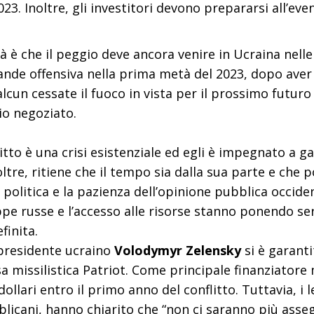
23. Inoltre, gli investitori devono prepararsi all’eve
tà è che il peggio deve ancora venire in Ucraina nell
rande offensiva nella prima metà del 2023, dopo aver
 alcun cessate il fuoco in vista per il prossimo fut
rio negoziato.
flitto è una crisi esistenziale ed egli è impegnato a ga
tre, ritiene che il tempo sia dalla sua parte e che pos
 politica e la pazienza dell’opinione pubblica occid
ppe russe e l’accesso alle risorse stanno ponendo seri
finita.
 presidente ucraino
Volodymyr Zelensky
si è garanti
sa missilistica Patriot. Come principale finanziatore m
ollari entro il primo anno del conflitto. Tuttavia, i
licani, hanno chiarito che “non ci saranno più assegn