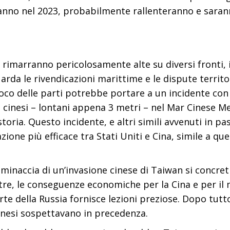
anno nel 2023, probabilmente rallenteranno e saran
na rimarranno pericolosamente alte su diversi fronti,
rda le rivendicazioni marittime e le dispute territo
gioco delle parti potrebbe portare a un incidente co
i e cinesi – lontani appena 3 metri – nel Mar Cinese
storia. Questo incidente, e altri simili avvenuti in p
ione più efficace tra Stati Uniti e Cina, simile a que
inaccia di un’invasione cinese di Taiwan si concret
oltre, le conseguenze economiche per la Cina e per i
arte della Russia fornisce lezioni preziose. Dopo tut
cinesi sospettavano in precedenza.