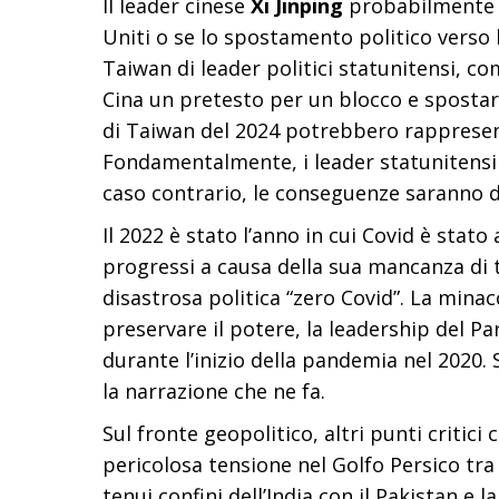
Il leader cinese
Xi Jinping
probabilmente b
Uniti o se lo spostamento politico verso 
Taiwan di leader politici statunitensi, c
Cina un pretesto per un blocco e spostare
di Taiwan del 2024 potrebbero rappresenta
Fondamentalmente, i leader statunitensi e
caso contrario, le conseguenze saranno di
Il 2022 è stato l’anno in cui Covid è stat
progressi a causa della sua mancanza di t
disastrosa politica “zero Covid”. La minacc
preservare il potere, la leadership del 
durante l’inizio della pandemia nel 2020.
la narrazione che ne fa.
Sul fronte geopolitico, altri punti critici
pericolosa tensione nel Golfo Persico tra l’
tenui confini dell’India con il Pakistan e l